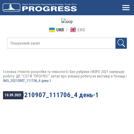
UKR
ENG
Головна
Новітні розробки та технології
Без рубрики
MSPO 2021 завершує
/
/
/
роботу: ДП “СЗТФ “ПРОГРЕС” звітує про успішну роботу на виставці в Польщі
/
IMG_20210907_111706_4 день-1
IMG_20210907_111706_4 день-1
10.09.2021