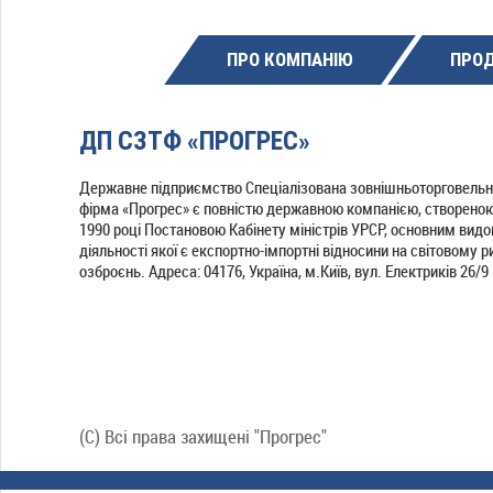
ПРО КОМПАНІЮ
ПРОД
ДП СЗТФ «ПРОГРЕС»
Державне підприємство Спеціалізована зовнішньоторговель
фірма «Прогрес» є повністю державною компанією, створеною
1990 році Постановою Кабінету міністрів УРСР, основним вид
діяльності якої є експортно-імпортні відносини на світовому р
озброєнь. Адреса: 04176, Україна, м.Київ, вул. Електриків 26/9
(C) Всі права захищені "Прогрес"